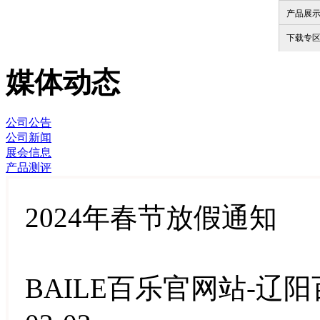
产品展
下载专
媒体动态
公司公告
公司新闻
展会信息
产品测评
2024年春节放假通知
BAILE百乐官网站-辽阳百