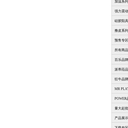
加温系
强力震
硅胶阳
撸皮系
预售专
所有商
百乐品
派蒂菈
狂牛品
MR PL
POWE
量大起
产品展
下载专