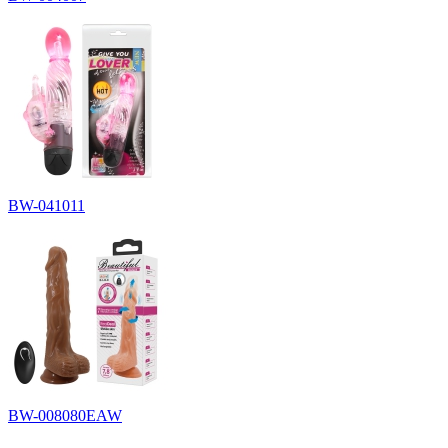
BW-041011
BW-008080EAW