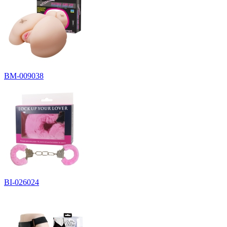
BM-009038
BI-026024