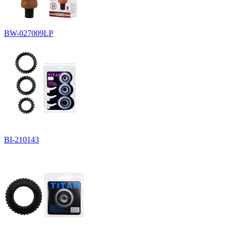
BW-027009LP
BI-210143