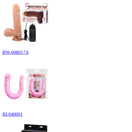
BW-008017A
BI-040001