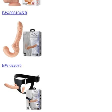
BW-008104NR
BW-022085