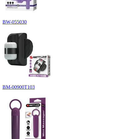
BW-055030
BM-00900T103