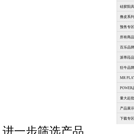
硅胶阳
撸皮系
预售专
所有商
百乐品
派蒂菈
狂牛品
MR PL
POWE
量大起
产品展
下载专
进一步筛选产品