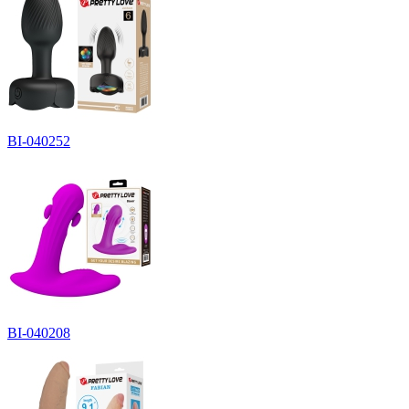
BI-040252
BI-040208