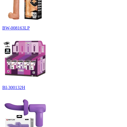
BW-008163LP
BI-300132H