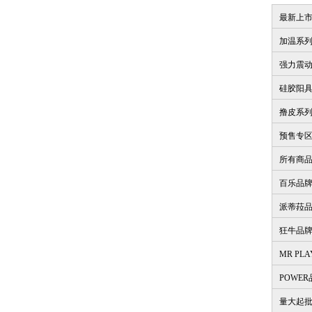
最新上
加温系
强力震
硅胶阳
撸皮系
预售专
所有商
百乐品
派蒂菈
狂牛品
MR PL
POWE
量大起