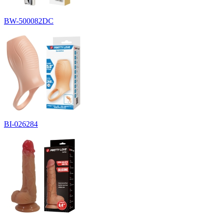
BW-500082DC
BI-026284