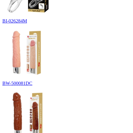
BI-026284M
BW-500081DC