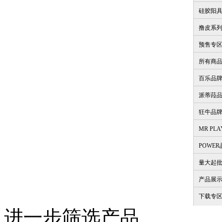
硅胶阳
撸皮系
预售专
所有商
百乐品
派蒂菈
狂牛品
MR PL
POWE
量大起
产品展
下载专
进一步筛选产品