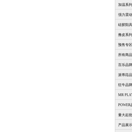
加温系
强力震
硅胶阳
撸皮系
预售专
所有商
百乐品
派蒂菈
狂牛品
MR PL
POWE
量大起
产品展