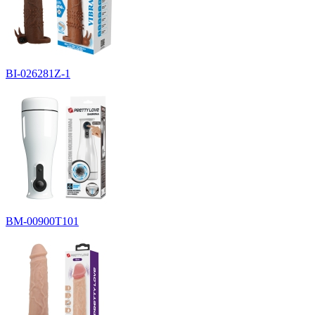
BI-026281Z-1
BM-00900T101