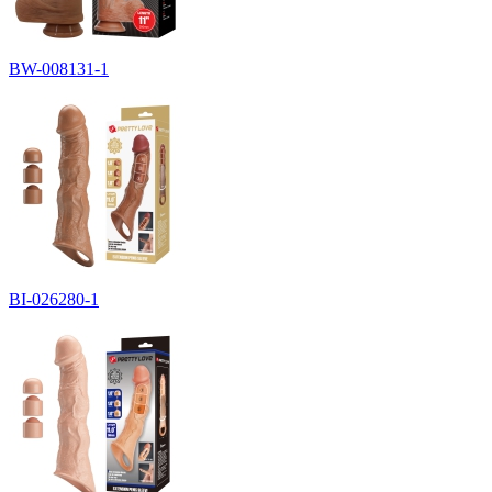
BW-008131-1
BI-026280-1