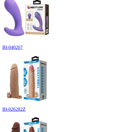
BI-040207
BI-026282Z