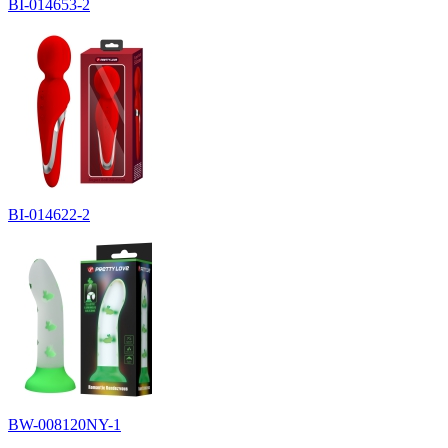
BI-014653-2
BI-014622-2
BW-008120NY-1