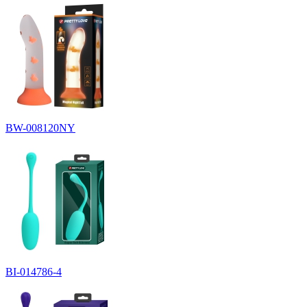
BW-008120NY
BI-014786-4