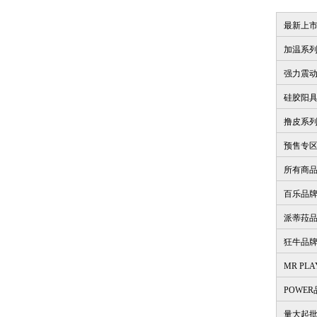
最新上
加温系
强力震
硅胶阳
撸皮系
预售专
所有商
百乐品
派蒂菈
狂牛品
MR PL
POWE
量大起