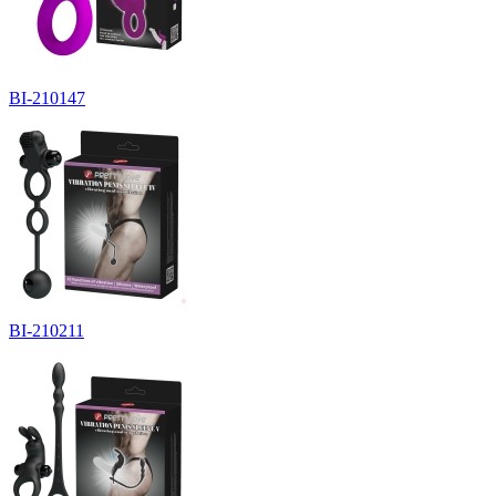
BI-210147
BI-210211