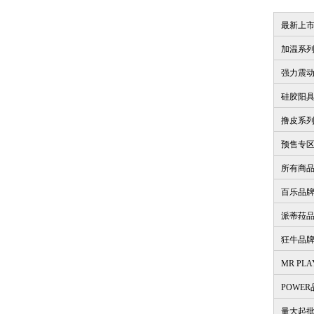
最新上
加温系
强力震
硅胶阳
撸皮系
预售专
所有商
百乐品
派蒂菈
狂牛品
MR PL
POWE
量大起