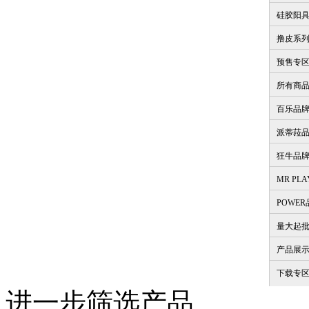
硅胶阳
撸皮系
预售专
所有商
百乐品
派蒂菈
狂牛品
MR PL
POWE
量大起
产品展
下载专
进一步筛选产品