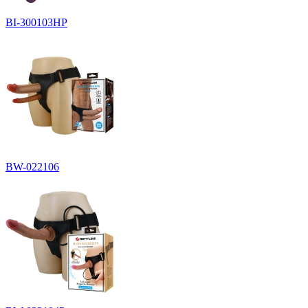
BI-300103HP
BW-022106