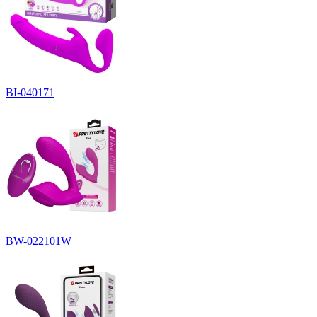
BI-040171
BW-022101W