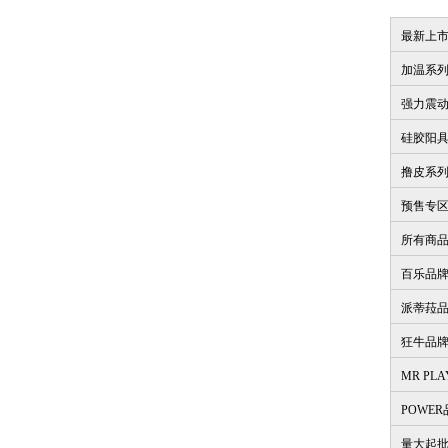
最新上
加温系
强力震
硅胶阳
撸皮系
预售专
所有商
百乐品
派蒂菈
狂牛品
MR PL
POWE
量大起