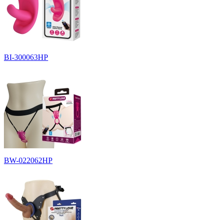
BI-300063HP
BW-022062HP