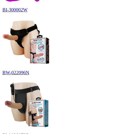
BI-300002W
BW-022096N