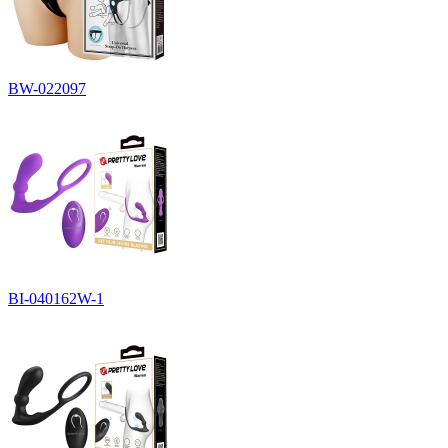
BW-022097
BI-040162W-1