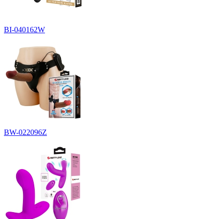
BI-040162W
BW-022096Z