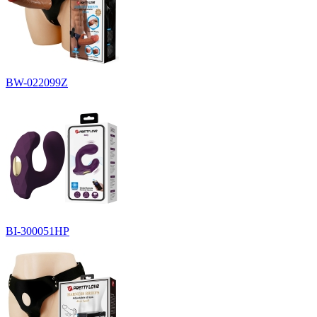
BW-022099Z
BI-300051HP