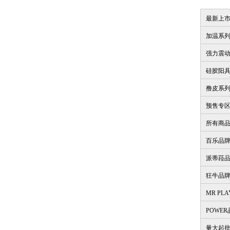
最新上
加温系
强力震
硅胶阳
撸皮系
预售专
所有商
百乐品
派蒂菈
狂牛品
MR PL
POWE
量大起