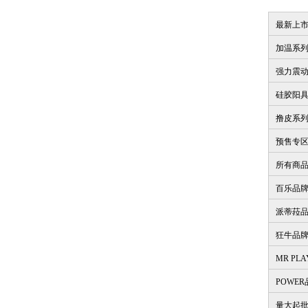
最新上
加温系
强力震
硅胶阳
撸皮系
预售专
所有商
百乐品
派蒂菈
狂牛品
MR PL
POWE
量大起