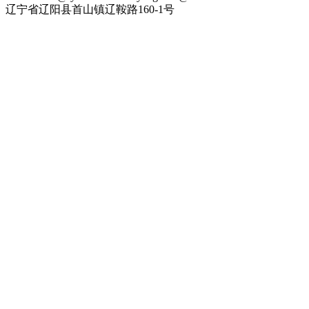
辽宁省辽阳县首山镇辽鞍路160-1号