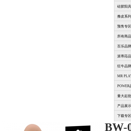
硅胶阳
撸皮系
预售专
所有商
百乐品
派蒂菈
狂牛品
MR PL
POWE
量大起
产品展
下载专
BW-0