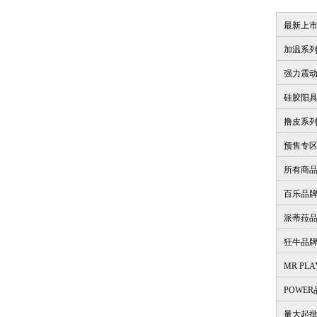
最新上
加温系
强力震
硅胶阳
撸皮系
预售专
所有商
百乐品
派蒂菈
狂牛品
MR PL
POWE
量大起