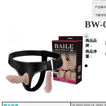
产品展
下载专
BW-0
商品品
牌：
商品净
重：
商品材质
热塑性弹性体 塑料 