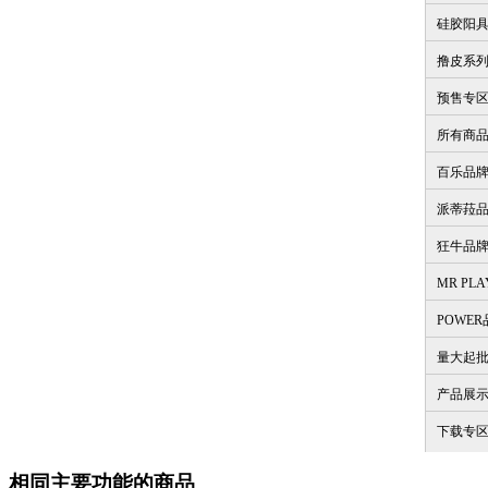
硅胶阳
撸皮系
预售专
所有商
百乐品
派蒂菈
狂牛品
MR PL
POWE
量大起
产品展
下载专
相同主要功能的商品