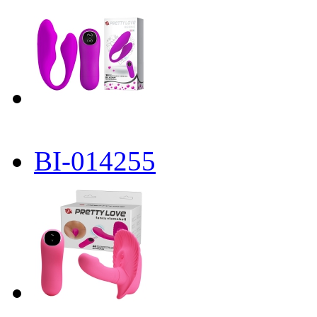
BI-014255