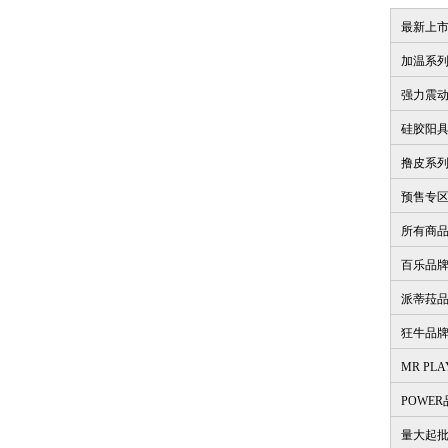
最新上
加温系
强力震
硅胶阳
撸皮系
预售专
所有商
百乐品
派蒂菈
狂牛品
MR PL
POWE
量大起