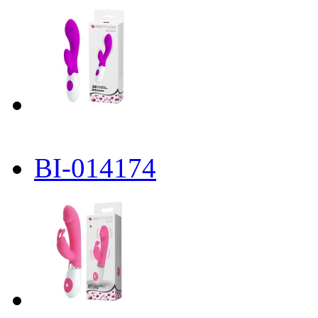
BI-014174