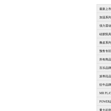
最新上
加温系
强力震
硅胶阳
撸皮系
预售专
所有商
百乐品
派蒂菈
狂牛品
MR PL
POWE
量大起