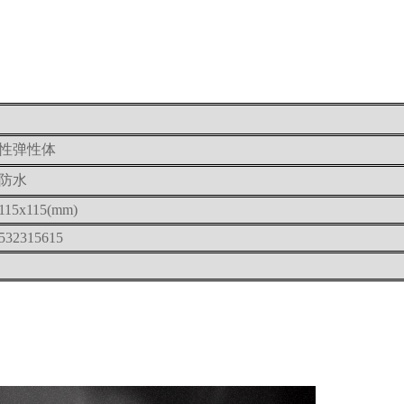
性弹性体
防水
115x115(mm)
532315615