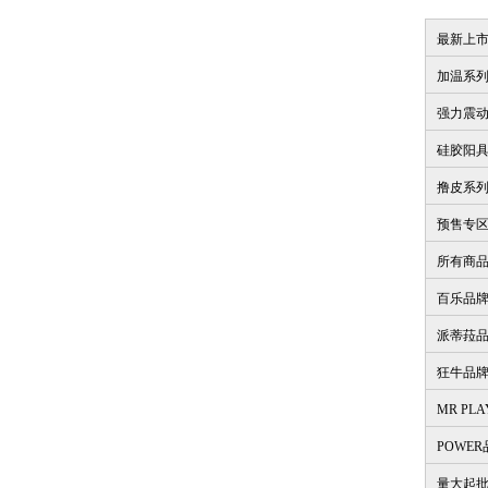
最新上
加温系
强力震
硅胶阳
撸皮系
预售专
所有商
百乐品
派蒂菈
狂牛品
MR PL
POWE
量大起