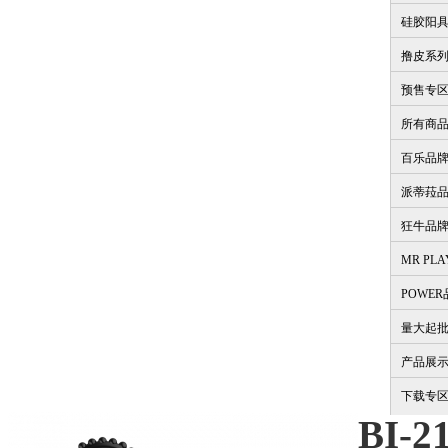
硅胶阳
撸皮系
预售专
所有商
百乐品
派蒂菈
狂牛品
MR PL
POWE
量大起
产品展
下载专
BI-2