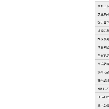
最新上
加温系
强力震
硅胶阳
撸皮系
预售专
所有商
百乐品
派蒂菈
狂牛品
MR PL
POWE
量大起