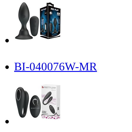
BI-040076W-MR