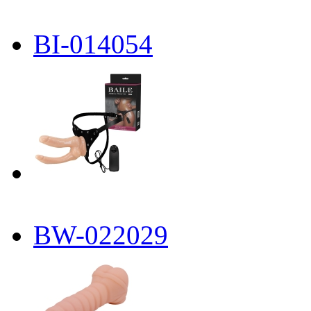
BI-014054
BW-022029