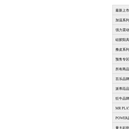
最新上
加温系
强力震
硅胶阳
撸皮系
预售专
所有商
百乐品
派蒂菈
狂牛品
MR PL
POWE
量大起