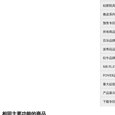
硅胶阳
撸皮系
预售专
所有商
百乐品
派蒂菈
狂牛品
MR PL
POWE
量大起
产品展
下载专
相同主要功能的商品