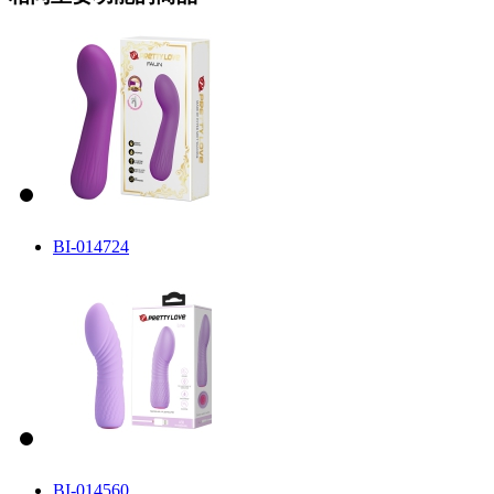
BI-014724
BI-014560