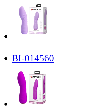
BI-014560