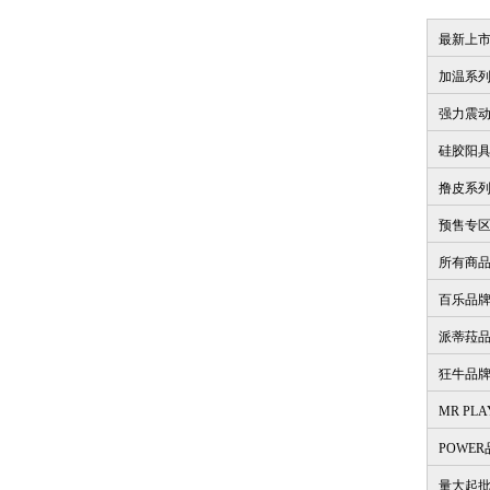
最新上
加温系
强力震
硅胶阳
撸皮系
预售专
所有商
百乐品
派蒂菈
狂牛品
MR PL
POWE
量大起