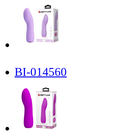
BI-014560