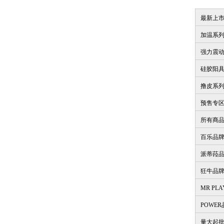
最新上
加温系
强力震
硅胶阳
撸皮系
预售专
所有商
百乐品
派蒂菈
狂牛品
MR PL
POWE
量大起