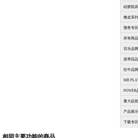
硅胶阳
撸皮系
预售专
所有商
百乐品
派蒂菈
狂牛品
MR PL
POWE
量大起
产品展
下载专
相同主要功能的商品