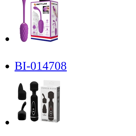
BI-014708