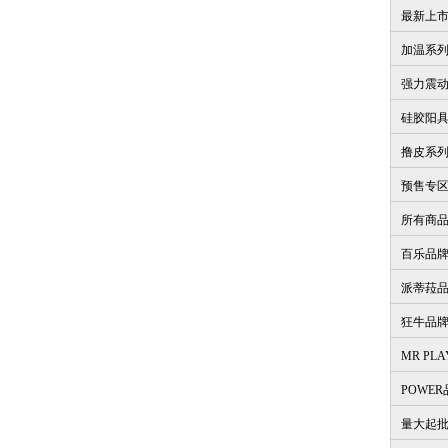
最新上
加温系
强力震
硅胶阳
撸皮系
预售专
所有商
百乐品
派蒂菈
狂牛品
MR PL
POWE
量大起