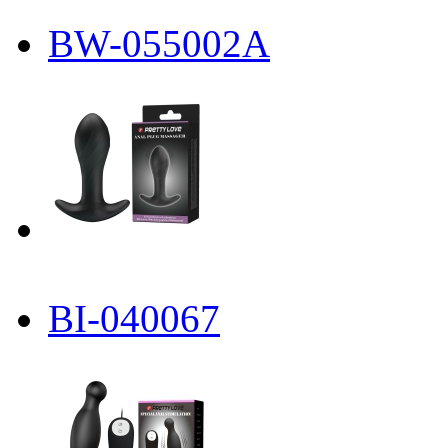
BW-055002A
BI-040067