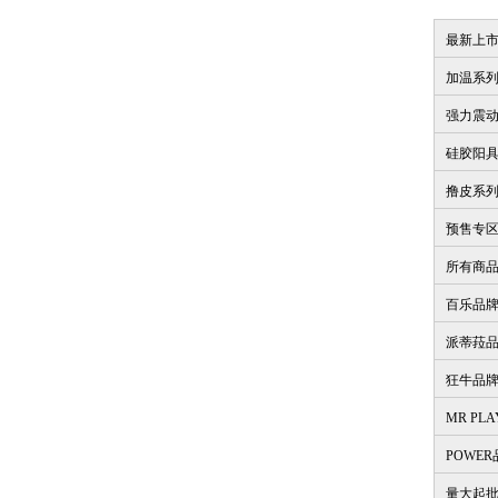
最新上
加温系
强力震
硅胶阳
撸皮系
预售专
所有商
百乐品
派蒂菈
狂牛品
MR PL
POWE
量大起