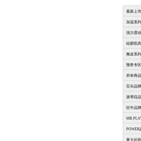
最新上
加温系
强力震
硅胶阳
撸皮系
预售专
所有商
百乐品
派蒂菈
狂牛品
MR PL
POWE
量大起