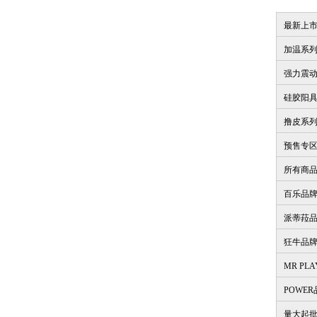
最新上
加温系
强力震
硅胶阳
撸皮系
预售专
所有商
百乐品
派蒂菈
狂牛品
MR PL
POWE
量大起