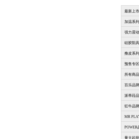
最新上
加温系
强力震
硅胶阳
撸皮系
预售专
所有商
百乐品
派蒂菈
狂牛品
MR PL
POWE
量大起