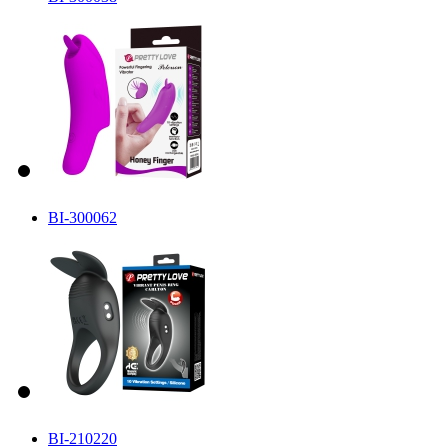
BI-300062
BI-210220