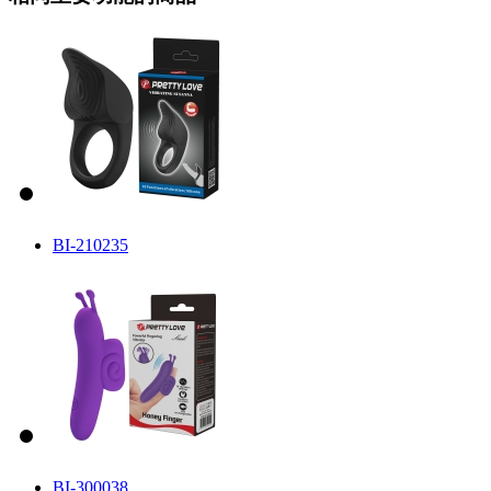
BI-210235
BI-300038