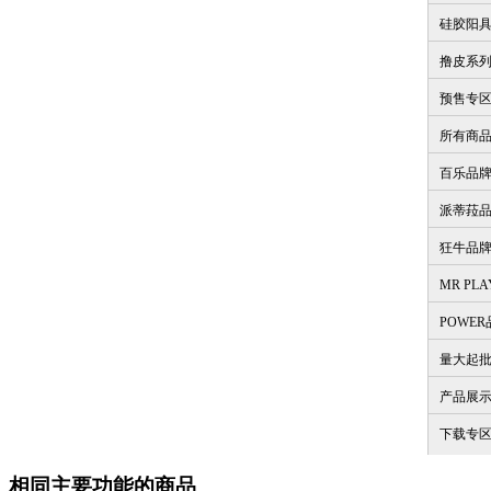
硅胶阳
撸皮系
预售专
所有商
百乐品
派蒂菈
狂牛品
MR PL
POWE
量大起
产品展
下载专
相同主要功能的商品