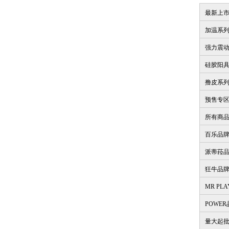
最新上
加温系
强力震
硅胶阳
撸皮系
预售专
所有商
百乐品
派蒂菈
狂牛品
MR PL
POWE
量大起