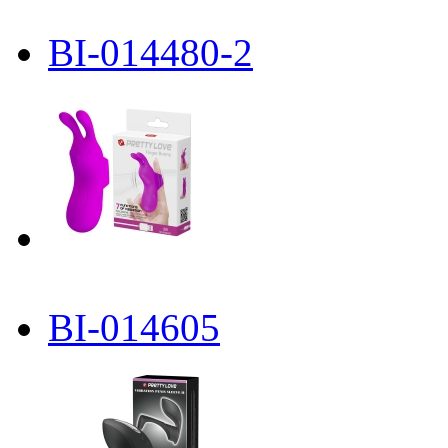
BI-014480-2
BI-014605