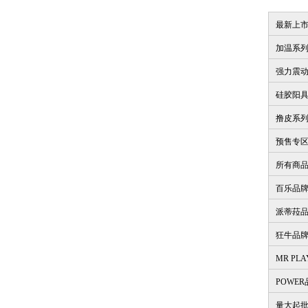
最新上
加温系
强力震
硅胶阳
撸皮系
预售专
所有商
百乐品
派蒂菈
狂牛品
MR PL
POWE
量大起