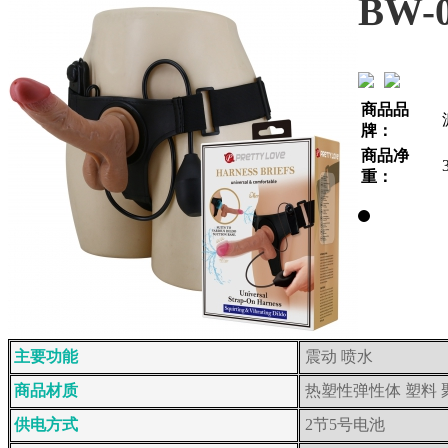
BW-0
商品品
牌：
商品净
重：
主要功能
震动 喷水
商品材质
热塑性弹性体 塑料 
供电方式
2节5号电池