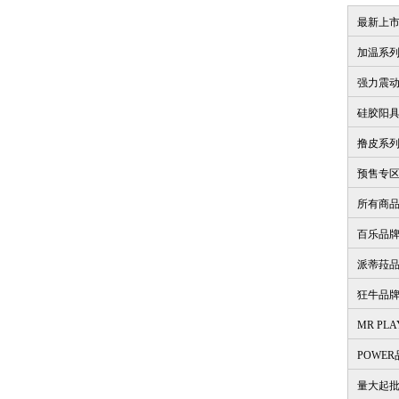
最新上
加温系
强力震
硅胶阳
撸皮系
预售专
所有商
百乐品
派蒂菈
狂牛品
MR PL
POWE
量大起