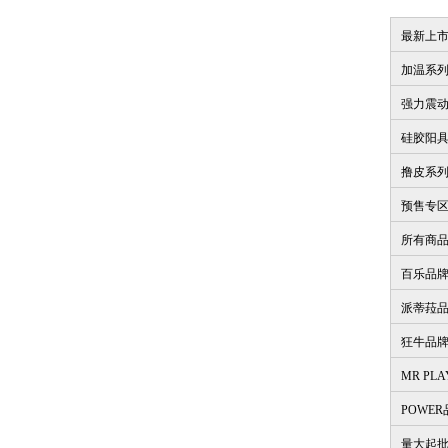
最新上
加温系
强力震
硅胶阳
撸皮系
预售专
所有商
百乐品
派蒂菈
狂牛品
MR PL
POWE
量大起