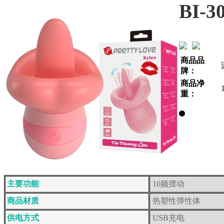
BI-3
商品品
牌：
商品净
重：
主要功能
10频摆动
商品材质
热塑性弹性体
供电方式
USB充电