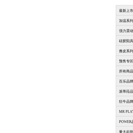
最新上
加温系
强力震
硅胶阳
撸皮系
预售专
所有商
百乐品
派蒂菈
狂牛品
MR PL
POWE
量大起