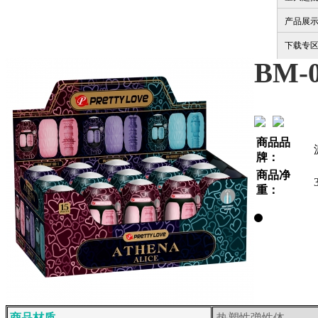
产品展
下载专
BM-0
商品品
牌：
商品净
重：
商品材质
热塑性弹性体