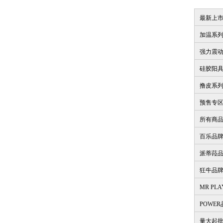
最新上
加温系
强力震
硅胶阳
撸皮系
预售专
所有商
百乐品
派蒂菈
狂牛品
MR PL
POWE
量大起