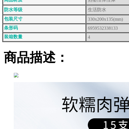
防水等级
生活防水
包装尺寸
330x200x135(mm)
条形码
6959532338133
装箱数量
4
商品描述：