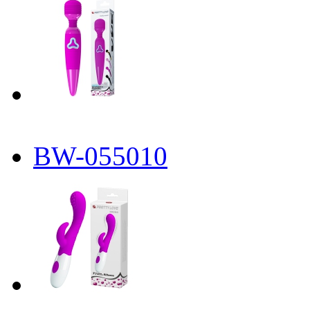
BW-055010