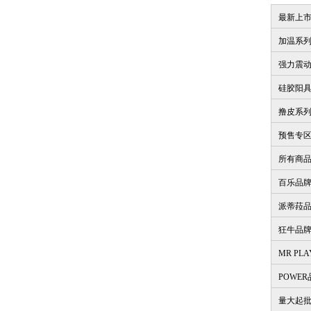
最新上
加温系
强力震
硅胶阳
撸皮系
预售专
所有商
百乐品
派蒂菈
狂牛品
MR PL
POWE
量大起