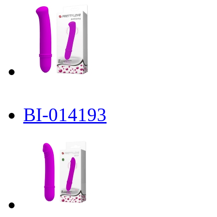
BI-014193