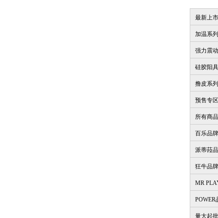
最新上
加温系
强力震
硅胶阳
撸皮系
预售专
所有商
百乐品
派蒂菈
狂牛品
MR PL
POWE
量大起