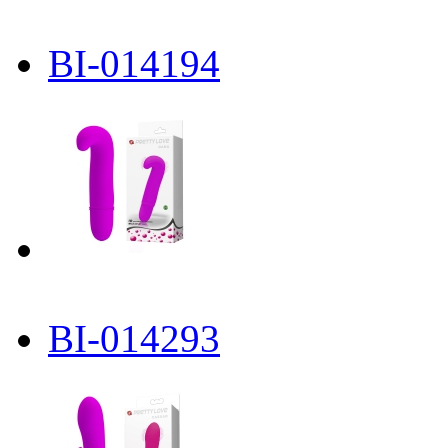
BI-014194
BI-014293