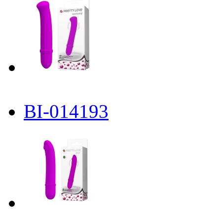
BI-014193