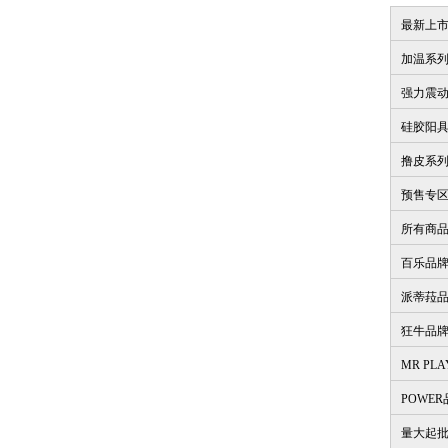
最新上
加温系
强力震
硅胶阳
撸皮系
预售专
所有商
百乐品
派蒂菈
狂牛品
MR PL
POWE
量大起