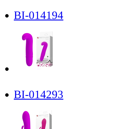
BI-014194
BI-014293