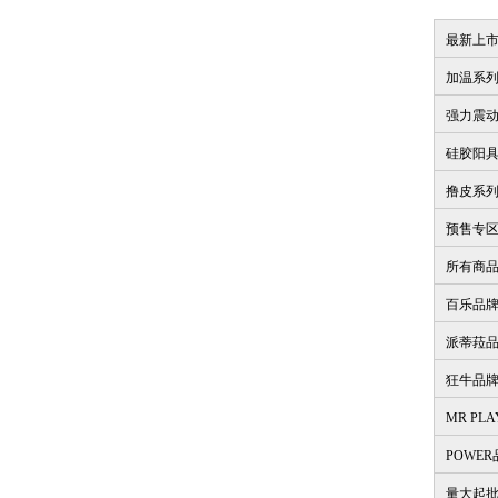
最新上
加温系
强力震
硅胶阳
撸皮系
预售专
所有商
百乐品
派蒂菈
狂牛品
MR PL
POWE
量大起