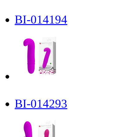
BI-014194
BI-014293