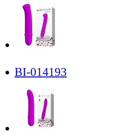
BI-014193