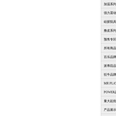
加温系
强力震
硅胶阳
撸皮系
预售专
所有商
百乐品
派蒂菈
狂牛品
MR PL
POWE
量大起
产品展