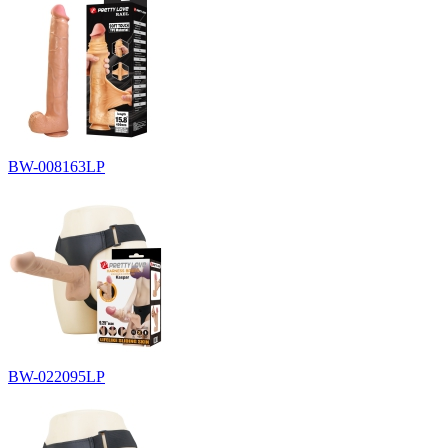
BW-008163LP
BW-022095LP