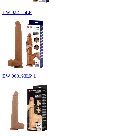
BW-022115LP
BW-008193LP-1