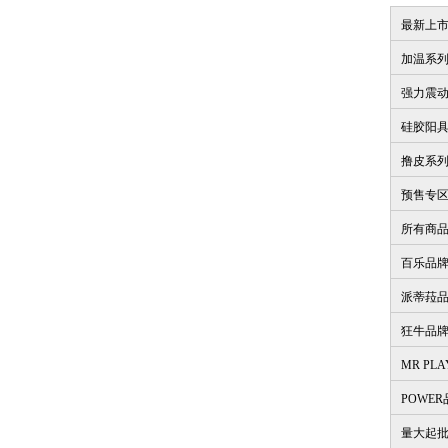
最新上
加温系
强力震
硅胶阳
撸皮系
预售专
所有商
百乐品
派蒂菈
狂牛品
MR PL
POWE
量大起