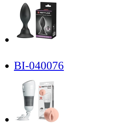
BI-040076